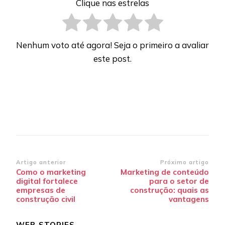
Clique nas estrelas
Nenhum voto até agora! Seja o primeiro a avaliar
este post.
Navegação
Artigo anterior
Próximo artigo
Como o marketing
Marketing de conteúdo
de
digital fortalece
para o setor de
post
empresas de
construção: quais as
construção civil
vantagens
WEB STORIES