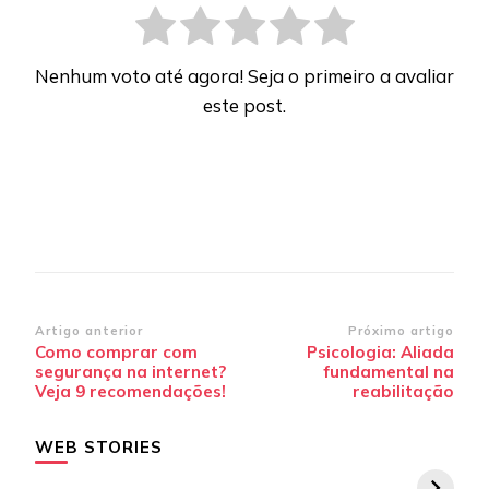
Nenhum voto até agora! Seja o primeiro a avaliar
este post.
Navegação
Artigo anterior
Próximo artigo
Como comprar com
Psicologia: Aliada
de
segurança na internet?
fundamental na
post
Veja 9 recomendações!
reabilitação
WEB STORIES