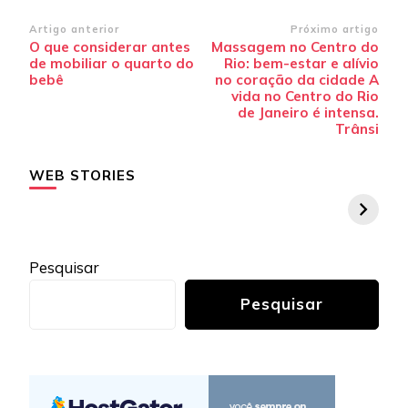
Navegação
Artigo anterior
Próximo artigo
O que considerar antes
Massagem no Centro do
de
de mobiliar o quarto do
Rio: bem-estar e alívio
post
bebê
no coração da cidade A
vida no Centro do Rio
de Janeiro é intensa.
Trânsi
WEB STORIES
Pesquisar
Pesquisar