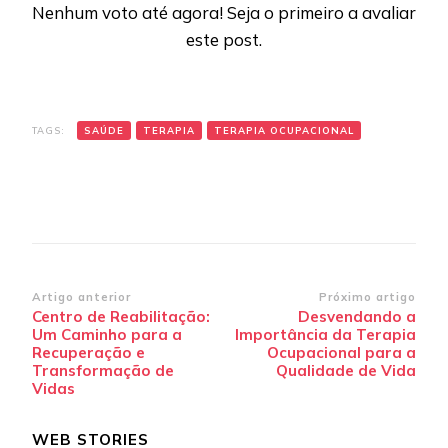
Nenhum voto até agora! Seja o primeiro a avaliar
este post.
TAGS:
SAÚDE
TERAPIA
TERAPIA OCUPACIONAL
Navegação
Artigo anterior
Próximo artigo
Centro de Reabilitação:
Desvendando a
de
Um Caminho para a
Importância da Terapia
post
Recuperação e
Ocupacional para a
Transformação de
Qualidade de Vida
Vidas
WEB STORIES