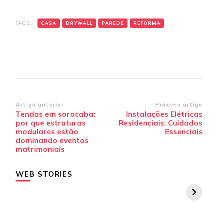
TAGS:
CASA
DRYWALL
PAREDE
REFORMA
Navegação
Artigo anterior
Próximo artigo
Tendas em sorocaba:
Instalações Elétricas
de
por que estruturas
Residenciais: Cuidados
post
modulares estão
Essenciais
dominando eventos
matrimoniais
WEB STORIES