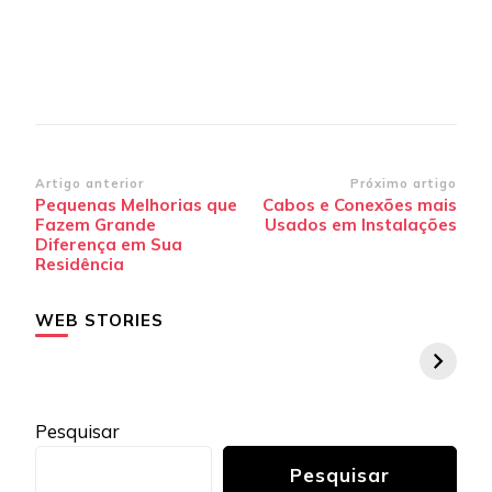
Navegação
Artigo anterior
Próximo artigo
Pequenas Melhorias que
Cabos e Conexões mais
de
Fazem Grande
Usados em Instalações
post
Diferença em Sua
Residência
WEB STORIES
Pesquisar
Pesquisar