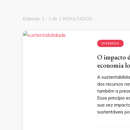
Exibindo: 1 - 1 de 1 RESULTADOS
DIVERSOS
O impacto d
economia lo
A sustentabilid
dos recursos na
também a prese
Esse princípio e
sua vez impacta
sustentáveis po