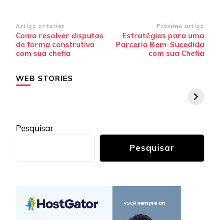
Navegação
Artigo anterior
Próximo artigo
Como resolver disputas
Estratégias para uma
de
de forma construtiva
Parceria Bem-Sucedida
post
com sua chefia
com sua Chefia
WEB STORIES
Pesquisar
Pesquisar