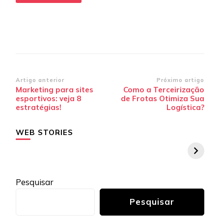
Navegação
Artigo anterior
Próximo artigo
Marketing para sites
Como a Terceirização
de
esportivos: veja 8
de Frotas Otimiza Sua
post
estratégias!
Logística?
WEB STORIES
Pesquisar
Pesquisar