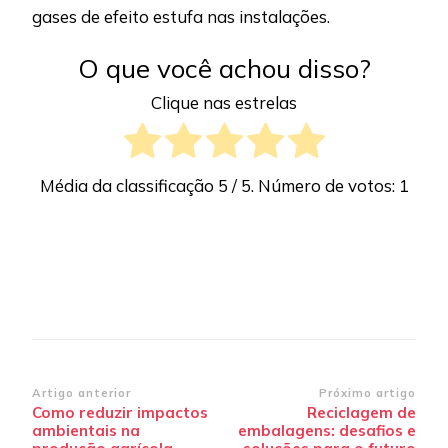
gases de efeito estufa nas instalações.
O que você achou disso?
Clique nas estrelas
Média da classificação
5
/ 5. Número de votos:
1
Navegação
Artigo anterior
Próximo artigo
Como reduzir impactos
Reciclagem de
de
ambientais na
embalagens: desafios e