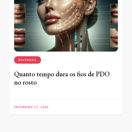
DIVERSOS
Quanto tempo dura os fios de PDO
no rosto
FEVEREIRO 17, 2025