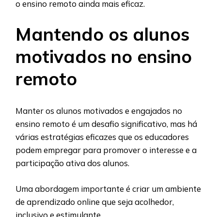
o ensino remoto ainda mais eficaz.
Mantendo os alunos
motivados no ensino
remoto
Manter os alunos motivados e engajados no
ensino remoto é um desafio significativo, mas há
várias estratégias eficazes que os educadores
podem empregar para promover o interesse e a
participação ativa dos alunos.
Uma abordagem importante é criar um ambiente
de aprendizado online que seja acolhedor,
inclusivo e estimulante.