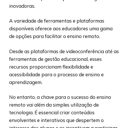
inovadoras.
A variedade de ferramentas e plataformas
disponíveis oferece aos educadores uma gama
de opções para facilitar o ensino remoto.
Desde as plataformas de videoconferência até as
ferramentas de gestão educacional, esses
recursos proporcionam flexibilidade e
acessibilidade para o processo de ensino e
aprendizagem.
No entanto, a chave para o sucesso do ensino
remoto vai além da simples utilização de
tecnologia. É essencial criar conteúdos
envolventes e interativos que despertem o
interesse dos alunos e os incentivem a participar