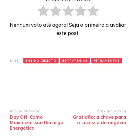
Nenhum voto até agora! Seja o primeiro a avaliar
este post.
TAGS:
ENSINO REMOTO
ESTRATÉGIAS
FERRAMENTAS
Navegação
Artigo anterior
Próximo artigo
Day Off: Como
Gratidão: a chave para
de
Maximizar sua Recarga
o sucesso do negócio
post
Energética