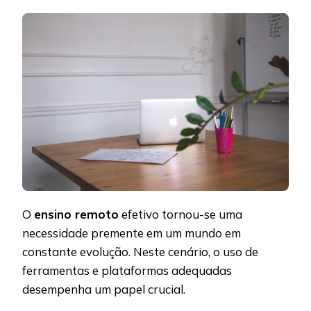
O
ensino remoto
efetivo tornou-se uma
necessidade premente em um mundo em
constante evolução. Neste cenário, o uso de
ferramentas e plataformas adequadas
desempenha um papel crucial.