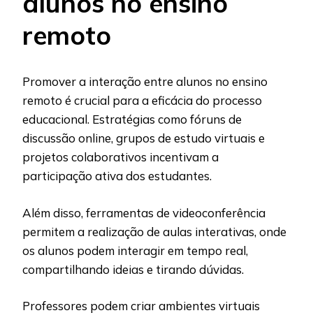
alunos no ensino
remoto
Promover a interação entre alunos no ensino
remoto é crucial para a eficácia do processo
educacional. Estratégias como fóruns de
discussão online, grupos de estudo virtuais e
projetos colaborativos incentivam a
participação ativa dos estudantes.
Além disso, ferramentas de videoconferência
permitem a realização de aulas interativas, onde
os alunos podem interagir em tempo real,
compartilhando ideias e tirando dúvidas.
Professores podem criar ambientes virtuais