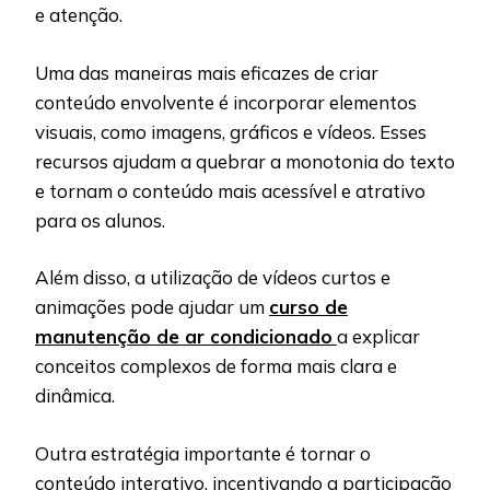
e atenção.
Uma das maneiras mais eficazes de criar
conteúdo envolvente é incorporar elementos
visuais, como imagens, gráficos e vídeos. Esses
recursos ajudam a quebrar a monotonia do texto
e tornam o conteúdo mais acessível e atrativo
para os alunos.
Além disso, a utilização de vídeos curtos e
animações pode ajudar um
curso de
manutenção de ar condicionado
a explicar
conceitos complexos de forma mais clara e
dinâmica.
Outra estratégia importante é tornar o
conteúdo interativo, incentivando a participação