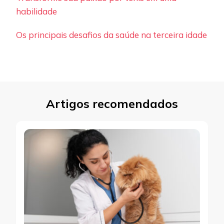
habilidade
Os principais desafios da saúde na terceira idade
Artigos recomendados