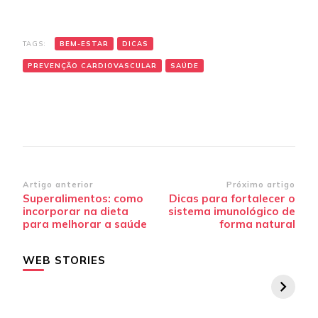
TAGS:
BEM-ESTAR
DICAS
PREVENÇÃO CARDIOVASCULAR
SAÚDE
Navegação
Artigo anterior
Próximo artigo
Superalimentos: como
Dicas para fortalecer o
de
incorporar na dieta
sistema imunológico de
post
para melhorar a saúde
forma natural
WEB STORIES