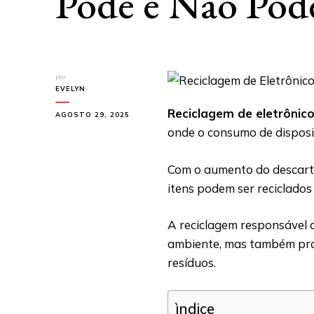
Pode e Não Pod
por
EVELYN
Reciclagem de eletrônic
AGOSTO 29, 2025
onde o consumo de disposi
Com o aumento do descarte 
itens podem ser reciclados
A reciclagem responsável 
ambiente, mas também prom
resíduos.
ìndice