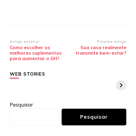
Navegação
Artigo anterior
Próximo artigo
Como escolher os
Sua casa realmente
de
melhores suplementos
transmite bem-estar?
post
para aumentar o GH?
WEB STORIES
Pesquisar
Pesquisar