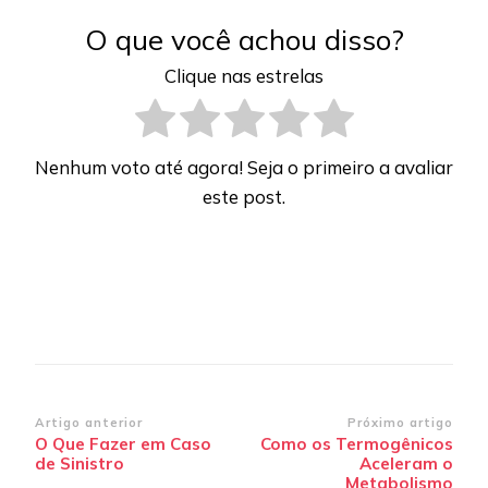
O que você achou disso?
Clique nas estrelas
Nenhum voto até agora! Seja o primeiro a avaliar
este post.
Navegação
Artigo anterior
Próximo artigo
O Que Fazer em Caso
Como os Termogênicos
de
de Sinistro
Aceleram o
Metabolismo