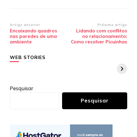
Navegação
Artigo anterior
Próximo artigo
Encaixando quadros
Lidando com conflitos
de
nas paredes de uma
no relacionamento:
post
ambiente
Como resolver Picuinhas
WEB STORIES
Pesquisar
Pesquisar