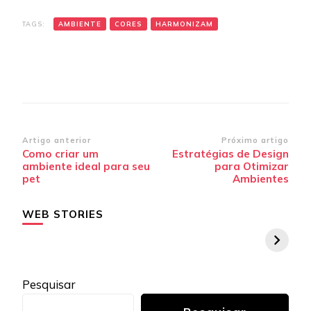
TAGS:
AMBIENTE
CORES
HARMONIZAM
Navegação
Artigo anterior
Próximo artigo
Como criar um
Estratégias de Design
de
ambiente ideal para seu
para Otimizar
post
pet
Ambientes
WEB STORIES
Pesquisar